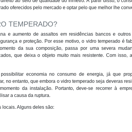
eito ao selo de qualidade do Inmetro. A partir disso, o con
perado oferecidos pelo mercado e optar pelo que melhor lhe con
RO TEMPERADO?
iana e aumento de assaltos em residências bancos e outros 
gurança e proteção. Por esse motivo, o vidro temperado é fa
o momento da sua composição, passa por uma severa muda
ados, que deixa o objeto muito mais resistente. Com isso, 
 possibilitar economia no consumo de energia, já que prop
r, no entanto, que embora o vidro temperado seja deveras resi
momento da instalação. Portanto, deve-se recorrer à empr
lisar a causa da ruptura.
 locais. Alguns deles são: