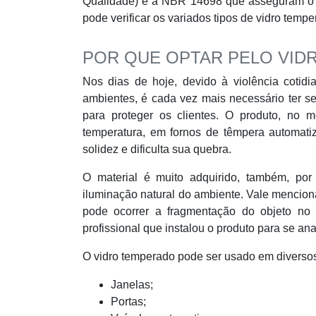
Qualidade) e a NBR 14698 que asseguram o dir
pode verificar os variados tipos de vidro tem
POR QUE OPTAR PELO VID
Nos dias de hoje, devido à violência cotid
ambientes, é cada vez mais necessário ter se
para proteger os clientes. O produto, n
temperatura, em fornos de têmpera automatiz
solidez e dificulta sua quebra.
O material é muito adquirido, também, por
iluminação natural do ambiente. Vale menciona
pode ocorrer a fragmentação do objeto no 
profissional que instalou o produto para se ana
O vidro temperado pode ser usado em diversos
Janelas;
Portas;