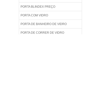
PORTA BLINDEX PREÇO
PORTA COM VIDRO
PORTA DE BANHEIRO DE VIDRO
PORTA DE CORRER DE VIDRO
PORTA DE VIDRO
PORTA DE VIDRO BLINDEX
PORTA DE VIDRO BLINDEX PREÇO
PORTA DE VIDRO DE CORRER
PORTA DE VIDRO PARA BANHEIRO
PORTA DE VIDRO PREÇO
PORTA DE VIDRO TEMPERADO
PORTA DE VIDRO TEMPERADO PREÇO
PORTA PARA BOX DE BANHEIRO