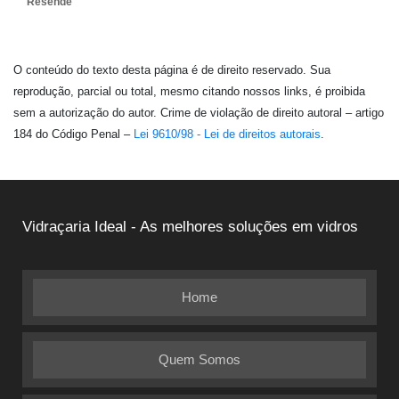
Resende
O conteúdo do texto desta página é de direito reservado. Sua
reprodução, parcial ou total, mesmo citando nossos links, é proibida
sem a autorização do autor. Crime de violação de direito autoral – artigo
184 do Código Penal –
Lei 9610/98 - Lei de direitos autorais
.
Vidraçaria Ideal - As melhores soluções em vidros
Home
Quem Somos