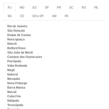
RJ
MG
ES
SP
PR
SC
RS
PE
BA
CE
GO e DF
AM
PA
Rio de Janeiro
São Gonçalo
Duque de Caxias
Nova Iguaçu
Niterói
Belford Roxo
São João de Meriti
Campos dos Goytacazes
Petrópolis
Volta Redonda
Magé
Itaboraí
Mesquita
Nova Friburgo
Barra Mansa
Macaé
Cabo Frio
Nilópolis
Teresópolis