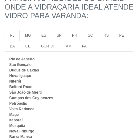
ONDE A VIDRAÇARIA IDEAL ATENDE
VIDRO PARA VARANDA:
RJ
MG
ES
SP
PR
SC
RS
PE
BA
CE
GO e DF
AM
PA
Rio de Janeiro
São Gonçalo
Duque de Caxias
Nova Iguaçu
Niterói
Belford Roxo
São João de Meriti
Campos dos Goytacazes
Petrópolis
Volta Redonda
Magé
Itaboraí
Mesquita
Nova Friburgo
Barra Mansa