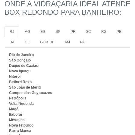
ONDE A VIDRAÇARIA IDEAL ATENDE
BOX REDONDO PARA BANHEIRO:
RJ
MG
ES
SP
PR
SC
RS
PE
BA
CE
GO e DF
AM
PA
Rio de Janeiro
São Gonçalo
Duque de Caxias
Nova Iguaçu
Niterói
Belford Roxo
São João de Meriti
Campos dos Goytacazes
Petrópolis
Volta Redonda
Magé
Itaboraí
Mesquita
Nova Friburgo
Barra Mansa