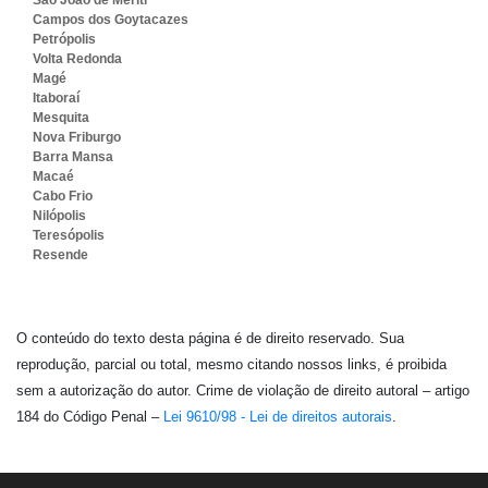
São João de Meriti
Campos dos Goytacazes
Petrópolis
Volta Redonda
Magé
Itaboraí
Mesquita
Nova Friburgo
Barra Mansa
Macaé
Cabo Frio
Nilópolis
Teresópolis
Resende
O conteúdo do texto desta página é de direito reservado. Sua
reprodução, parcial ou total, mesmo citando nossos links, é proibida
sem a autorização do autor. Crime de violação de direito autoral – artigo
184 do Código Penal –
Lei 9610/98 - Lei de direitos autorais
.