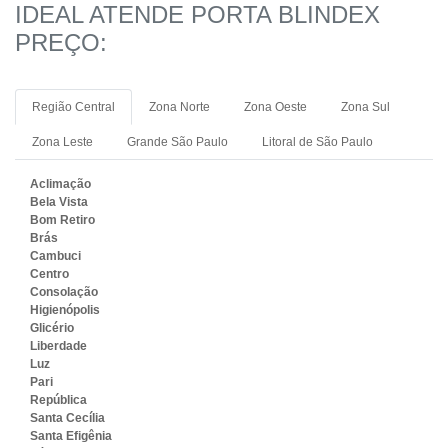
IDEAL ATENDE PORTA BLINDEX
PREÇO:
Região Central
Zona Norte
Zona Oeste
Zona Sul
Zona Leste
Grande São Paulo
Litoral de São Paulo
Aclimação
Bela Vista
Bom Retiro
Brás
Cambuci
Centro
Consolação
Higienópolis
Glicério
Liberdade
Luz
Pari
República
Santa Cecília
Santa Efigênia