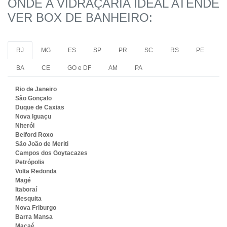
ONDE A VIDRAÇARIA IDEAL ATENDE
VER BOX DE BANHEIRO:
RJ
MG
ES
SP
PR
SC
RS
PE
BA
CE
GO e DF
AM
PA
Rio de Janeiro
São Gonçalo
Duque de Caxias
Nova Iguaçu
Niterói
Belford Roxo
São João de Meriti
Campos dos Goytacazes
Petrópolis
Volta Redonda
Magé
Itaboraí
Mesquita
Nova Friburgo
Barra Mansa
Macaé