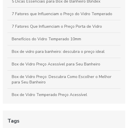
Seu Projeto de Vidros
5 Dicas Essenciais para Box de Banheiro Blindex
7 Fatores que Influenciam o Preço do Vidro Temperado
7 Fatores Que Influenciam o Preço Porta de Vidro
Benefícios do Vidro Temperado 10mm
Box de vidro para banheiro: descubra o preço ideal
Box de Vidro Preço Acessível para Seu Banheiro
Box de Vidro Preço: Descubra Como Escolher o Melhor
para Seu Banheiro
Box de Vidro Temperado Preço Acessível
Box de Vidro Temperado Preço Atraente
Box de Vidro Temperado Preço: Como Encontrar a Melhor
Tags
Opção para Seu Banheiro