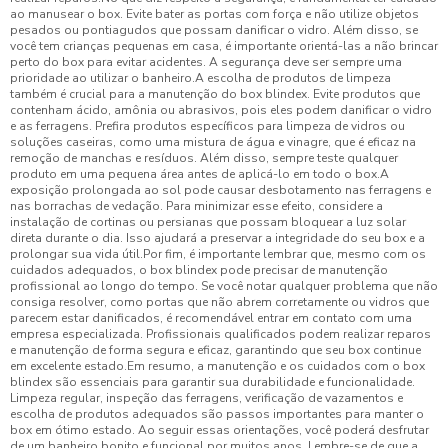
ao manusear o box. Evite bater as portas com força e não utilize objetos
pesados ou pontiagudos que possam danificar o vidro. Além disso, se
você tem crianças pequenas em casa, é importante orientá-las a não brincar
perto do box para evitar acidentes. A segurança deve ser sempre uma
prioridade ao utilizar o banheiro.A escolha de produtos de limpeza
também é crucial para a manutenção do box blindex. Evite produtos que
contenham ácido, amônia ou abrasivos, pois eles podem danificar o vidro
e as ferragens. Prefira produtos específicos para limpeza de vidros ou
soluções caseiras, como uma mistura de água e vinagre, que é eficaz na
remoção de manchas e resíduos. Além disso, sempre teste qualquer
produto em uma pequena área antes de aplicá-lo em todo o box.A
exposição prolongada ao sol pode causar desbotamento nas ferragens e
nas borrachas de vedação. Para minimizar esse efeito, considere a
instalação de cortinas ou persianas que possam bloquear a luz solar
direta durante o dia. Isso ajudará a preservar a integridade do seu box e a
prolongar sua vida útil.Por fim, é importante lembrar que, mesmo com os
cuidados adequados, o box blindex pode precisar de manutenção
profissional ao longo do tempo. Se você notar qualquer problema que não
consiga resolver, como portas que não abrem corretamente ou vidros que
parecem estar danificados, é recomendável entrar em contato com uma
empresa especializada. Profissionais qualificados podem realizar reparos
e manutenção de forma segura e eficaz, garantindo que seu box continue
em excelente estado.Em resumo, a manutenção e os cuidados com o box
blindex são essenciais para garantir sua durabilidade e funcionalidade.
Limpeza regular, inspeção das ferragens, verificação de vazamentos e
escolha de produtos adequados são passos importantes para manter o
box em ótimo estado. Ao seguir essas orientações, você poderá desfrutar
de um banheiro bonito e funcional por muitos anos. Lembre-se de que a