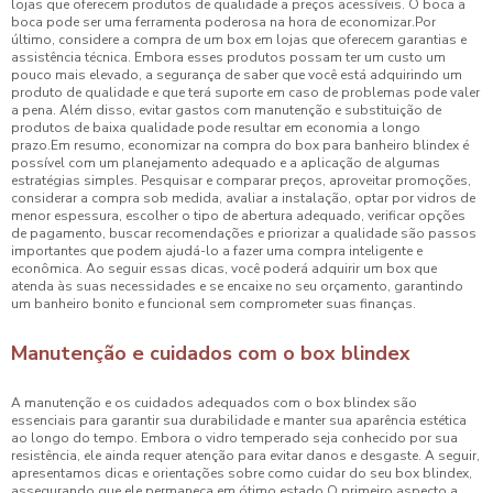
lojas que oferecem produtos de qualidade a preços acessíveis. O boca a
boca pode ser uma ferramenta poderosa na hora de economizar.Por
último, considere a compra de um box em lojas que oferecem garantias e
assistência técnica. Embora esses produtos possam ter um custo um
pouco mais elevado, a segurança de saber que você está adquirindo um
produto de qualidade e que terá suporte em caso de problemas pode valer
a pena. Além disso, evitar gastos com manutenção e substituição de
produtos de baixa qualidade pode resultar em economia a longo
prazo.Em resumo, economizar na compra do box para banheiro blindex é
possível com um planejamento adequado e a aplicação de algumas
estratégias simples. Pesquisar e comparar preços, aproveitar promoções,
considerar a compra sob medida, avaliar a instalação, optar por vidros de
menor espessura, escolher o tipo de abertura adequado, verificar opções
de pagamento, buscar recomendações e priorizar a qualidade são passos
importantes que podem ajudá-lo a fazer uma compra inteligente e
econômica. Ao seguir essas dicas, você poderá adquirir um box que
atenda às suas necessidades e se encaixe no seu orçamento, garantindo
um banheiro bonito e funcional sem comprometer suas finanças.
Manutenção e cuidados com o box blindex
A manutenção e os cuidados adequados com o box blindex são
essenciais para garantir sua durabilidade e manter sua aparência estética
ao longo do tempo. Embora o vidro temperado seja conhecido por sua
resistência, ele ainda requer atenção para evitar danos e desgaste. A seguir,
apresentamos dicas e orientações sobre como cuidar do seu box blindex,
assegurando que ele permaneça em ótimo estado.O primeiro aspecto a