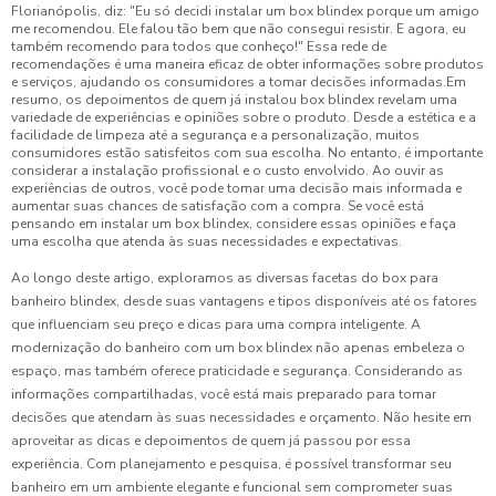
Florianópolis, diz: "Eu só decidi instalar um box blindex porque um amigo
me recomendou. Ele falou tão bem que não consegui resistir. E agora, eu
também recomendo para todos que conheço!" Essa rede de
recomendações é uma maneira eficaz de obter informações sobre produtos
e serviços, ajudando os consumidores a tomar decisões informadas.Em
resumo, os depoimentos de quem já instalou box blindex revelam uma
variedade de experiências e opiniões sobre o produto. Desde a estética e a
facilidade de limpeza até a segurança e a personalização, muitos
consumidores estão satisfeitos com sua escolha. No entanto, é importante
considerar a instalação profissional e o custo envolvido. Ao ouvir as
experiências de outros, você pode tomar uma decisão mais informada e
aumentar suas chances de satisfação com a compra. Se você está
pensando em instalar um box blindex, considere essas opiniões e faça
uma escolha que atenda às suas necessidades e expectativas.
Ao longo deste artigo, exploramos as diversas facetas do box para
banheiro blindex, desde suas vantagens e tipos disponíveis até os fatores
que influenciam seu preço e dicas para uma compra inteligente. A
modernização do banheiro com um box blindex não apenas embeleza o
espaço, mas também oferece praticidade e segurança. Considerando as
informações compartilhadas, você está mais preparado para tomar
decisões que atendam às suas necessidades e orçamento. Não hesite em
aproveitar as dicas e depoimentos de quem já passou por essa
experiência. Com planejamento e pesquisa, é possível transformar seu
banheiro em um ambiente elegante e funcional sem comprometer suas