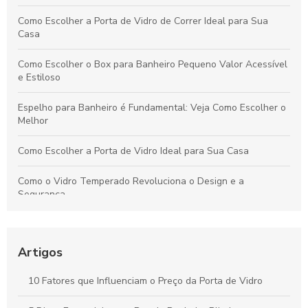
Como Escolher a Porta de Vidro de Correr Ideal para Sua
Casa
Como Escolher o Box para Banheiro Pequeno Valor Acessível
e Estiloso
Espelho para Banheiro é Fundamental: Veja Como Escolher o
Melhor
Como Escolher a Porta de Vidro Ideal para Sua Casa
Como o Vidro Temperado Revoluciona o Design e a
Segurança
Descubra as Vantagens da Janela Blindex para sua Casa
Artigos
Sacada de Vidro: Como Escolher e Aproveitar Este Estilo
Moderno
10 Fatores que Influenciam o Preço da Porta de Vidro
Vidraçaria Zona Norte: Encontre as Melhores Opções para