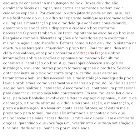
esqueça de considerar a manutenção do box. Boxes de vidro são
geralmente fáceis de limpar, mas certos acabamentos podem exigir
cuidados especiais. Por exemplo, o vidro jateado pode acumular sujeira
mais facilmente do que o vidro transparente. Verifique as recomendações
de limpeza e manutenção para o modelo que você está considerando,
garantindo que você esteja disposto a cuidar do box conforme
necessário.O preço também é um fator importante na escolha do box ideal.
Pesquise e compare diferentes opções e fornecedores para encontrar a
melhor relação custo-benefício. Fatores como o tipo de vidro, o sistema de
abertura e as ferragens influenciam o preço final. Para ter uma ideia mais
clara dos valores, você pode consultar a
Vidraçaria Preços
e obter
informações sobre as opções disponíveis no mercado.Por último,
considere a instalação do box. Algumas lojas oferecem serviços de
instalação, enquanto outras podem fornecer apenas o produto. Se você
optar por instalar o box por conta própria, certifique-se de ter as
ferramentas e habilidades necessárias. Uma instalação inadequada pode
levar a problemas, como vazamentos e danos ao produto. Se não se sentir
seguro para realizar a instalação, é recomendável contratar um profissional
para garantir que tudo seja feito corretamente.Em resumo, escolher o box
ideal para seu banheiro envolve considerar o espaço disponível, o estilo de
decoração, o tipo de abertura, o vidro, a personalização, a manutenção, o
preço e a instalação. Ao levar em conta esses fatores, você estará mais
preparado para tomar uma decisão informada e encontrar o box que
melhor atende às suas necessidades. Lembre-se de pesquisar e comparar
opções, garantindo que você faça um investimento que traga satisfação e
funcionalidade ao seu banheiro por muitos anos.