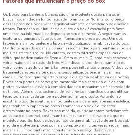
Fatores que influenciam o preço do box
Os boxes para banheiro blindex são uma excelente opção para quem
busca modernidade e funcionalidade no ambiente. No entanto, o preço
desses produtos pode variar significativamente, dependendo de diversos
fatores. Entender o que influencia o custo do box é essencial para fazer
uma escolha informada e adequada ao seu orçamento. A seguir, vamos
explorar os principais fatores que influenciam o preço do box.Um dos
fatores mais importantes é o tipo de vidro utilizado na fabricação do box.
O vidro temperado é o mais comum e recomendado para banheiros, pois é
mais resistente e seguro. No entanto, existem diferentes espessuras de
vidro, que podem variar de 6mm a 10mm ou mais. Quanto mais espesso o
vidro, maior será o custo do box. Além disso, o tipo de acabamento do
vidro, como jateado ou fumê, também pode influenciar o preço. Vidros com
tratamentos especiais ou designs personalizados tendem a ser mais
caros.Outro fator que impacta o preço é o sistema de abertura das portas.
Boxes com portas de correr geralmente são mais caros do que os com
portas pivotantes, devido à complexidade do mecanismo e à necessidade
de trilhos. Além disso, sistemas de fechamento magnético ou que utilizam
tecnologia avançada também podem aumentar o custo. Portanto, ao
escolher o tipo de abertura, é importante considerar não apenas a estética,
mas também o impacto no preço.O tamanho do box é outro fator
determinante no preço. Boxes sob medida, que se adaptam perfeitamente
ao espaço disponível, costumam ter um custo mais elevado do que os
modelos padrão. Isso se deve ao fato de que a fabricação de um box sob
medida envolve um processo mais complexo e, muitas vezes, requer mais
materiais. É importante medir corretamente o espaço disponível e