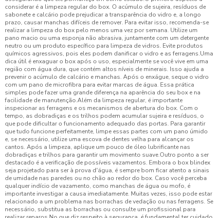
considerar é a limpeza regular do box. O acúmulo de sujeira, resíduos de
sabonete e calcário pode prejudicar a transparência do vidro e, a longo
prazo, causar manchas difíceis de remover. Para evitar isso, recomenda-se
realizar a limpeza do box pelo menos uma vez por semana. Utilize um
pano macio ou uma esponja não abrasiva, juntamente com um detergente
neutro ou um produto específico para limpeza de vidros. Evite produtos
químicos agressivos, pois eles podem danificar o vidro e as ferragens.Uma
dica útil é enxaguar o box após o uso, especialmente se você vive em uma
região com água dura, que contém altos níveis de minerais. Isso ajuda a
prevenir o acúmulo de calcário e manchas. Após o enxágue, seque o vidro
com um pano de microfibra para evitar marcas de água. Essa prática
simples pode fazer uma grande diferença na aparência do seu box e na
facilidade de manutenção.Além da limpeza regular, é importante
inspecionar as ferragens e os mecanismos de abertura do box. Com o
tempo, as dobradiças e os trilhos podem acumular sujeira e resíduos, o
que pode dificultar o funcionamento adequado das portas. Para garantir
que tudo funcione perfeitamente, limpe essas partes com um pano úmido
e, se necessário, utilize uma escova de dentes velha para alcançar os
cantos. Após a limpeza, aplique um pouco de óleo lubrificante nas
dobradiças e trilhos para garantir um movimento suave.Outro ponto a ser
destacado é a verificação de possíveis vazamentos. Embora o box blindex
seja projetado para ser à prova d'água, é sempre bom ficar atento a sinais
de umidade nas paredes ou no chão ao redor do box. Caso você perceba
qualquer indício de vazamento, como manchas de água ou mofo, é
importante investigar a causa imediatamente. Muitas vezes, isso pode estar
relacionado a um problema nas borrachas de vedação ou nas ferragens. Se
necessário, substitua as borrachas ou consulte um profissional para
realizar reparos.No que diz respeito à segurança, é fundamental ter cuidado