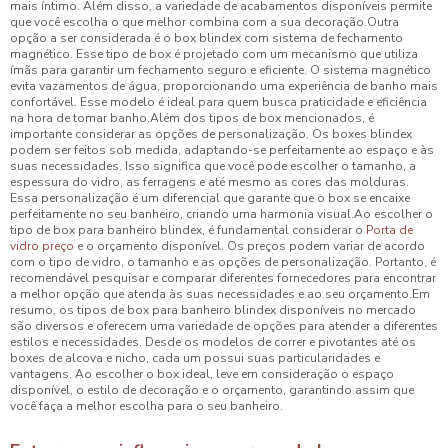
mais íntimo. Além disso, a variedade de acabamentos disponíveis permite
que você escolha o que melhor combina com a sua decoração.Outra
opção a ser considerada é o box blindex com sistema de fechamento
magnético. Esse tipo de box é projetado com um mecanismo que utiliza
ímãs para garantir um fechamento seguro e eficiente. O sistema magnético
evita vazamentos de água, proporcionando uma experiência de banho mais
confortável. Esse modelo é ideal para quem busca praticidade e eficiência
na hora de tomar banho.Além dos tipos de box mencionados, é
importante considerar as opções de personalização. Os boxes blindex
podem ser feitos sob medida, adaptando-se perfeitamente ao espaço e às
suas necessidades. Isso significa que você pode escolher o tamanho, a
espessura do vidro, as ferragens e até mesmo as cores das molduras.
Essa personalização é um diferencial que garante que o box se encaixe
perfeitamente no seu banheiro, criando uma harmonia visual.Ao escolher o
tipo de box para banheiro blindex, é fundamental considerar o
Porta de
vidro preço
e o orçamento disponível. Os preços podem variar de acordo
com o tipo de vidro, o tamanho e as opções de personalização. Portanto, é
recomendável pesquisar e comparar diferentes fornecedores para encontrar
a melhor opção que atenda às suas necessidades e ao seu orçamento.Em
resumo, os tipos de box para banheiro blindex disponíveis no mercado
são diversos e oferecem uma variedade de opções para atender a diferentes
estilos e necessidades. Desde os modelos de correr e pivotantes até os
boxes de alcova e nicho, cada um possui suas particularidades e
vantagens. Ao escolher o box ideal, leve em consideração o espaço
disponível, o estilo de decoração e o orçamento, garantindo assim que
você faça a melhor escolha para o seu banheiro.