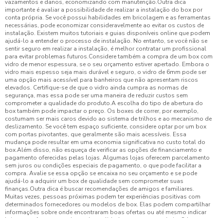
vazamentos e danos, economizando com manutenção.Outra dica
importante é avaliar a possibilidade de realizar a instalação do box por
conta própria. Se você possui habilidades em bricolagem e as ferramentas
necessárias, pode economizar consideravelmente ao evitar os custos de
instalação. Existem muitos tutoriais e guias disponíveis online que podem
ajudá-lo a entender o processo de instalação. No entanto, se você não se
sentir seguro em realizar a instalação, é melhor contratar um profissional
para evitar problemas futuros.Considere também a compra de um box com
vidro de menor espessura, se o seu orçamento estiver apertado. Embora o
vidro mais espesso seja mais durável e seguro, o vidro de 6mm pode ser
uma opção mais acessível para banheiros que não apresentam riscos
elevados. Certifique-se de que o vidro ainda cumpra as normas de
segurança, mas essa pode ser uma maneira de reduzir custos sem
comprometer a qualidade do produto.A escolha do tipo de abertura do
box também pode impactar o preço. Os boxes de correr, por exemplo,
costumam ser mais caros devido ao sistema de trilhos e ao mecanismo de
deslizamento. Se você tem espaço suficiente, considere optar por um box
com portas pivotantes, que geralmente são mais acessíveis. Essa
mudança pode resultar em uma economia significativa no custo total do
box.Além disso, não esqueça de verificar as opções de financiamento e
pagamento oferecidas pelas lojas. Algumas lojas oferecem parcelamento
sem juros ou condições especiais de pagamento, o que pode facilitar a
compra. Avalie se essa opção se encaixa no seu orçamento e se pode
ajudá-lo a adquirir um box de qualidade sem comprometer suas
finanças.Outra dica é buscar recomendações de amigos e familiares.
Muitas vezes, pessoas próximas podem ter experiências positivas com
determinados fornecedores ou modelos de box. Elas podem compartilhar
informações sobre onde encontraram boas ofertas ou até mesmo indicar