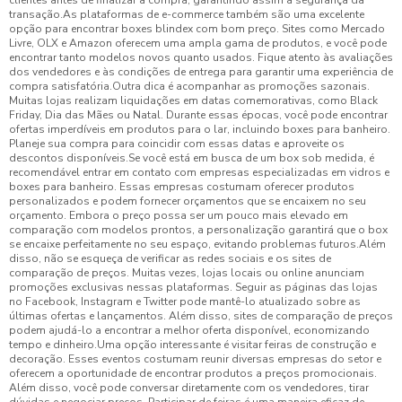
clientes antes de finalizar a compra, garantindo assim a segurança da
transação.As plataformas de e-commerce também são uma excelente
opção para encontrar boxes blindex com bom preço. Sites como Mercado
Livre, OLX e Amazon oferecem uma ampla gama de produtos, e você pode
encontrar tanto modelos novos quanto usados. Fique atento às avaliações
dos vendedores e às condições de entrega para garantir uma experiência de
compra satisfatória.Outra dica é acompanhar as promoções sazonais.
Muitas lojas realizam liquidações em datas comemorativas, como Black
Friday, Dia das Mães ou Natal. Durante essas épocas, você pode encontrar
ofertas imperdíveis em produtos para o lar, incluindo boxes para banheiro.
Planeje sua compra para coincidir com essas datas e aproveite os
descontos disponíveis.Se você está em busca de um box sob medida, é
recomendável entrar em contato com empresas especializadas em vidros e
boxes para banheiro. Essas empresas costumam oferecer produtos
personalizados e podem fornecer orçamentos que se encaixem no seu
orçamento. Embora o preço possa ser um pouco mais elevado em
comparação com modelos prontos, a personalização garantirá que o box
se encaixe perfeitamente no seu espaço, evitando problemas futuros.Além
disso, não se esqueça de verificar as redes sociais e os sites de
comparação de preços. Muitas vezes, lojas locais ou online anunciam
promoções exclusivas nessas plataformas. Seguir as páginas das lojas
no Facebook, Instagram e Twitter pode mantê-lo atualizado sobre as
últimas ofertas e lançamentos. Além disso, sites de comparação de preços
podem ajudá-lo a encontrar a melhor oferta disponível, economizando
tempo e dinheiro.Uma opção interessante é visitar feiras de construção e
decoração. Esses eventos costumam reunir diversas empresas do setor e
oferecem a oportunidade de encontrar produtos a preços promocionais.
Além disso, você pode conversar diretamente com os vendedores, tirar