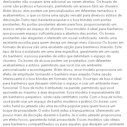
deslizantes não ocupam área adicional ao serem abertas. Os boxes de
correr são práticos e funcionais, permitindo um acesso fácil ao chuveiro.
Além disso, eles podem ser personalizados em diferentes tamanhos e
acabamentos, o que os torna uma opção versátil para diversos estilos de
decoração.Outro tipo bastante popular é o box blindex com portas
pivotantes. As portas pivotantes abrem para fora, proporcionando um
acesso amplo ao espaço do chuveiro. Esse modelo é ideal para banheiros
que possuem espaço suficiente para a abertura das portas. Os boxes
pivotantes são elegantes e oferecem um visual sofisticado, sendo uma
excelente escolha para quem deseja um design mais clássico.Os boxes em
formato de alcova são uma excelente opção para banheiros maiores. Este
tipo de box é instalado em uma área específica, geralmente em um canto
do banheiro, e possui paredes de vidro que delimitam o espaço do
chuveiro. Os boxes de alcova podem ser projetados com diferentes
acabamentos e estilos, permitindo que você crie um ambiente
personalizado e aconchegante. Além disso, esse modelo proporciona um
efeito de amplitude, tornando o banheiro mais arejado.Outra opção
interessante é o box blindex em formato de nicho. Esse tipo de box é ideal
para banheiros que desejam otimizar o espaço e criar um ambiente mais
funcional. O box de nicho é embutido na parede, permitindo que você
aproveite ao máximo a área disponível. Esse modelo é especialmente útil
em banheiros pequenos, onde cada centímetro conta. Com o box de nicho,
você pode criar um espaço de banho moderno e prático.Os boxes com
vidro fumê ou jateado são uma escolha popular para quem busca um
toque de privacidade. O vidro fumê reduz a transparência, oferecendo um
pouco mais de discrição durante o banho. Já o vidro jateado proporciona
um efeito fosco, garantindo total privacidade. Esses modelos são ideais
para banheiros compartilhados ou para aqueles que desejam um ambiente