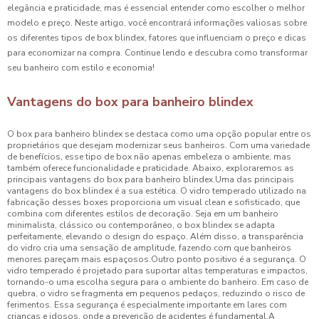
elegância e praticidade, mas é essencial entender como escolher o melhor
modelo e preço. Neste artigo, você encontrará informações valiosas sobre
os diferentes tipos de box blindex, fatores que influenciam o preço e dicas
para economizar na compra. Continue lendo e descubra como transformar
seu banheiro com estilo e economia!
Vantagens do box para banheiro blindex
O box para banheiro blindex se destaca como uma opção popular entre os
proprietários que desejam modernizar seus banheiros. Com uma variedade
de benefícios, esse tipo de box não apenas embeleza o ambiente, mas
também oferece funcionalidade e praticidade. Abaixo, exploraremos as
principais vantagens do box para banheiro blindex.Uma das principais
vantagens do box blindex é a sua estética. O vidro temperado utilizado na
fabricação desses boxes proporciona um visual clean e sofisticado, que
combina com diferentes estilos de decoração. Seja em um banheiro
minimalista, clássico ou contemporâneo, o box blindex se adapta
perfeitamente, elevando o design do espaço. Além disso, a transparência
do vidro cria uma sensação de amplitude, fazendo com que banheiros
menores pareçam mais espaçosos.Outro ponto positivo é a segurança. O
vidro temperado é projetado para suportar altas temperaturas e impactos,
tornando-o uma escolha segura para o ambiente do banheiro. Em caso de
quebra, o vidro se fragmenta em pequenos pedaços, reduzindo o risco de
ferimentos. Essa segurança é especialmente importante em lares com
crianças e idosos, onde a prevenção de acidentes é fundamental.A