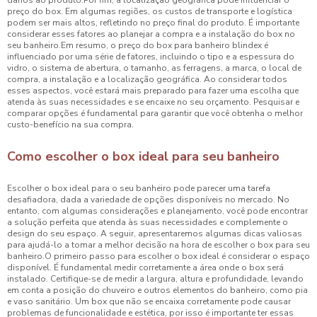
danos ao produto.Por fim, a localização geográfica pode influenciar o
preço do box. Em algumas regiões, os custos de transporte e logística
podem ser mais altos, refletindo no preço final do produto. É importante
considerar esses fatores ao planejar a compra e a instalação do box no
seu banheiro.Em resumo, o preço do box para banheiro blindex é
influenciado por uma série de fatores, incluindo o tipo e a espessura do
vidro, o sistema de abertura, o tamanho, as ferragens, a marca, o local de
compra, a instalação e a localização geográfica. Ao considerar todos
esses aspectos, você estará mais preparado para fazer uma escolha que
atenda às suas necessidades e se encaixe no seu orçamento. Pesquisar e
comparar opções é fundamental para garantir que você obtenha o melhor
custo-benefício na sua compra.
Como escolher o box ideal para seu banheiro
Escolher o box ideal para o seu banheiro pode parecer uma tarefa
desafiadora, dada a variedade de opções disponíveis no mercado. No
entanto, com algumas considerações e planejamento, você pode encontrar
a solução perfeita que atenda às suas necessidades e complemente o
design do seu espaço. A seguir, apresentaremos algumas dicas valiosas
para ajudá-lo a tomar a melhor decisão na hora de escolher o box para seu
banheiro.O primeiro passo para escolher o box ideal é considerar o espaço
disponível. É fundamental medir corretamente a área onde o box será
instalado. Certifique-se de medir a largura, altura e profundidade, levando
em conta a posição do chuveiro e outros elementos do banheiro, como pia
e vaso sanitário. Um box que não se encaixa corretamente pode causar
problemas de funcionalidade e estética, por isso é importante ter essas