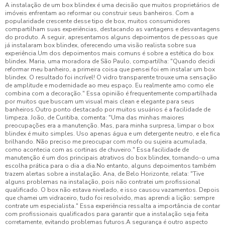
A instalação de um box blindex é uma decisão que muitos proprietários de
imóveis enfrentam ao reformar ou construir seus banheiros. Com a
popularidade crescente desse tipo de box, muitos consumidores
compartilham suas experiências, destacando as vantagens e desvantagens
do produto. A seguir, apresentamos alguns depoimentos de pessoas que
já instalaram box blindex, oferecendo uma visão realista sobre sua
experiência.Um dos depoimentos mais comuns é sobre a estética do box
blindex. Maria, uma moradora de São Paulo, compartilha: "Quando decidi
reformar meu banheiro, a primeira coisa que pensei foi em instalar um box
blindex. O resultado foi incrível! O vidro transparente trouxe uma sensação
de amplitude e modernidade ao meu espaço. Eu realmente amo como ele
combina com a decoração." Essa opinião é frequentemente compartilhada
por muitos que buscam um visual mais clean e elegante para seus
banheiros.Outro ponto destacado por muitos usuários é a facilidade de
limpeza. João, de Curitiba, comenta: "Uma das minhas maiores
preocupações era a manutenção. Mas, para minha surpresa, limpar o box
blindex é muito simples. Uso apenas água e um detergente neutro, e ele fica
brilhando. Não preciso me preocupar com mofo ou sujeira acumulada,
como acontecia com as cortinas de chuveiro." Essa facilidade de
manutenção é um dos principais atrativos do box blindex, tornando-o uma
escolha prática para o dia a dia.No entanto, alguns depoimentos também
trazem alertas sobre a instalação. Ana, de Belo Horizonte, relata: "Tive
alguns problemas na instalação, pois não contratei um profissional
qualificado. O box não estava nivelado, e isso causou vazamentos. Depois
que chamei um vidraceiro, tudo foi resolvido, mas aprendi a lição: sempre
contrate um especialista." Essa experiência ressalta a importância de contar
com profissionais qualificados para garantir que a instalação seja feita
corretamente, evitando problemas futuros.A segurança é outro aspecto