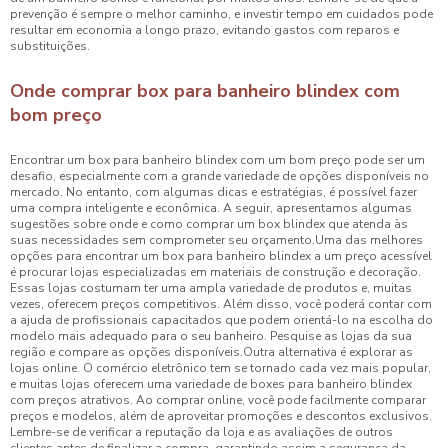
prevenção é sempre o melhor caminho, e investir tempo em cuidados pode
resultar em economia a longo prazo, evitando gastos com reparos e
substituições.
Onde comprar box para banheiro blindex com
bom preço
Encontrar um box para banheiro blindex com um bom preço pode ser um
desafio, especialmente com a grande variedade de opções disponíveis no
mercado. No entanto, com algumas dicas e estratégias, é possível fazer
uma compra inteligente e econômica. A seguir, apresentamos algumas
sugestões sobre onde e como comprar um box blindex que atenda às
suas necessidades sem comprometer seu orçamento.Uma das melhores
opções para encontrar um box para banheiro blindex a um preço acessível
é procurar lojas especializadas em materiais de construção e decoração.
Essas lojas costumam ter uma ampla variedade de produtos e, muitas
vezes, oferecem preços competitivos. Além disso, você poderá contar com
a ajuda de profissionais capacitados que podem orientá-lo na escolha do
modelo mais adequado para o seu banheiro. Pesquise as lojas da sua
região e compare as opções disponíveis.Outra alternativa é explorar as
lojas online. O comércio eletrônico tem se tornado cada vez mais popular,
e muitas lojas oferecem uma variedade de boxes para banheiro blindex
com preços atrativos. Ao comprar online, você pode facilmente comparar
preços e modelos, além de aproveitar promoções e descontos exclusivos.
Lembre-se de verificar a reputação da loja e as avaliações de outros