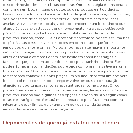
dúvidas e negociar preços. Participar de feiras é uma maneira eficaz de
descobrir novidades e fazer boas compras.Outra estratégia é considerar a
compra de um box em lojas de outlet ou de produtos em liquidação.
Essas lojas costumam oferecer produtos de qualidade a preços reduzidos,
seja por serem de coleções anteriores ou por estarem com pequenas
avarias. Ao visitar esses locais, você pode encontrar um box blindex que
atenda às suas expectativas por um preço muito mais acessível.Se você
preferir um box que já tenha sido usado, plataformas de venda de
produtos usados, como OLX e Facebook Marketplace, podem ser uma boa
opção. Muitas pessoas vendem boxes em bom estado que foram
removidos durante reformas. Ao optar por essa alternativa, é importante
verificar a condição do produto e, se possível, solicitar fotos detalhadas
antes de fechar a compra.Por fim, não hesite em consultar amigos e
familiares que já tenham adquirido um box para banheiro blindex. Eles
podem fornecer recomendações sobre onde compraram e se tiveram uma
boa experiência. O boca a boca é uma ferramenta poderosa para encontrar
fornecedores confiáveis e bons preços.Em resumo, encontrar um box para
banheiro blindex com um bom preço envolve pesquisa, comparação e
atenção às oportunidades. Lojas especializadas, comércio eletrônico,
plataformas de e-commerce, promoções sazonais, feiras de construção e
produtos usados são algumas das opções disponíveis. Ao seguir essas
dicas e estratégias, você estará mais preparado para fazer uma compra
inteligente e econômica, garantindo um box que atenda às suas
necessidades e se encaixe no seu orçamento.
Depoimentos de quem já instalou box blindex