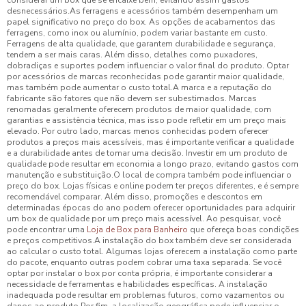
considerar um box que se encaixe bem, evitando assim gastos
desnecessários.As ferragens e acessórios também desempenham um
papel significativo no preço do box. As opções de acabamentos das
ferragens, como inox ou alumínio, podem variar bastante em custo.
Ferragens de alta qualidade, que garantem durabilidade e segurança,
tendem a ser mais caras. Além disso, detalhes como puxadores,
dobradiças e suportes podem influenciar o valor final do produto. Optar
por acessórios de marcas reconhecidas pode garantir maior qualidade,
mas também pode aumentar o custo total.A marca e a reputação do
fabricante são fatores que não devem ser subestimados. Marcas
renomadas geralmente oferecem produtos de maior qualidade, com
garantias e assistência técnica, mas isso pode refletir em um preço mais
elevado. Por outro lado, marcas menos conhecidas podem oferecer
produtos a preços mais acessíveis, mas é importante verificar a qualidade
e a durabilidade antes de tomar uma decisão. Investir em um produto de
qualidade pode resultar em economia a longo prazo, evitando gastos com
manutenção e substituição.O local de compra também pode influenciar o
preço do box. Lojas físicas e online podem ter preços diferentes, e é sempre
recomendável comparar. Além disso, promoções e descontos em
determinadas épocas do ano podem oferecer oportunidades para adquirir
um box de qualidade por um preço mais acessível. Ao pesquisar, você
pode encontrar uma
Loja de Box para Banheiro
que ofereça boas condições
e preços competitivos.A instalação do box também deve ser considerada
ao calcular o custo total. Algumas lojas oferecem a instalação como parte
do pacote, enquanto outras podem cobrar uma taxa separada. Se você
optar por instalar o box por conta própria, é importante considerar a
necessidade de ferramentas e habilidades específicas. A instalação
inadequada pode resultar em problemas futuros, como vazamentos ou