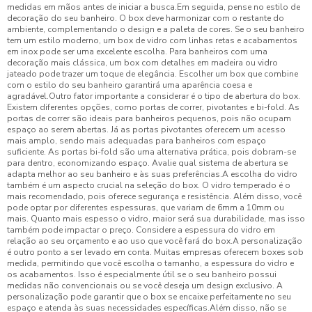
medidas em mãos antes de iniciar a busca.Em seguida, pense no estilo de
decoração do seu banheiro. O box deve harmonizar com o restante do
ambiente, complementando o design e a paleta de cores. Se o seu banheiro
tem um estilo moderno, um box de vidro com linhas retas e acabamentos
em inox pode ser uma excelente escolha. Para banheiros com uma
decoração mais clássica, um box com detalhes em madeira ou vidro
jateado pode trazer um toque de elegância. Escolher um box que combine
com o estilo do seu banheiro garantirá uma aparência coesa e
agradável.Outro fator importante a considerar é o tipo de abertura do box.
Existem diferentes opções, como portas de correr, pivotantes e bi-fold. As
portas de correr são ideais para banheiros pequenos, pois não ocupam
espaço ao serem abertas. Já as portas pivotantes oferecem um acesso
mais amplo, sendo mais adequadas para banheiros com espaço
suficiente. As portas bi-fold são uma alternativa prática, pois dobram-se
para dentro, economizando espaço. Avalie qual sistema de abertura se
adapta melhor ao seu banheiro e às suas preferências.A escolha do vidro
também é um aspecto crucial na seleção do box. O vidro temperado é o
mais recomendado, pois oferece segurança e resistência. Além disso, você
pode optar por diferentes espessuras, que variam de 6mm a 10mm ou
mais. Quanto mais espesso o vidro, maior será sua durabilidade, mas isso
também pode impactar o preço. Considere a espessura do vidro em
relação ao seu orçamento e ao uso que você fará do box.A personalização
é outro ponto a ser levado em conta. Muitas empresas oferecem boxes sob
medida, permitindo que você escolha o tamanho, a espessura do vidro e
os acabamentos. Isso é especialmente útil se o seu banheiro possui
medidas não convencionais ou se você deseja um design exclusivo. A
personalização pode garantir que o box se encaixe perfeitamente no seu
espaço e atenda às suas necessidades específicas.Além disso, não se