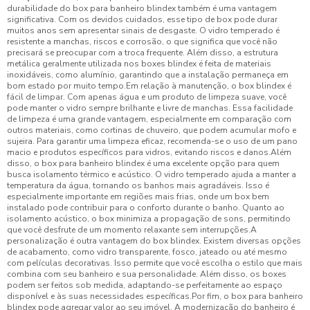
durabilidade do box para banheiro blindex também é uma vantagem
significativa. Com os devidos cuidados, esse tipo de box pode durar
muitos anos sem apresentar sinais de desgaste. O vidro temperado é
resistente a manchas, riscos e corrosão, o que significa que você não
precisará se preocupar com a troca frequente. Além disso, a estrutura
metálica geralmente utilizada nos boxes blindex é feita de materiais
inoxidáveis, como alumínio, garantindo que a instalação permaneça em
bom estado por muito tempo.Em relação à manutenção, o box blindex é
fácil de limpar. Com apenas água e um produto de limpeza suave, você
pode manter o vidro sempre brilhante e livre de manchas. Essa facilidade
de limpeza é uma grande vantagem, especialmente em comparação com
outros materiais, como cortinas de chuveiro, que podem acumular mofo e
sujeira. Para garantir uma limpeza eficaz, recomenda-se o uso de um pano
macio e produtos específicos para vidros, evitando riscos e danos.Além
disso, o box para banheiro blindex é uma excelente opção para quem
busca isolamento térmico e acústico. O vidro temperado ajuda a manter a
temperatura da água, tornando os banhos mais agradáveis. Isso é
especialmente importante em regiões mais frias, onde um box bem
instalado pode contribuir para o conforto durante o banho. Quanto ao
isolamento acústico, o box minimiza a propagação de sons, permitindo
que você desfrute de um momento relaxante sem interrupções.A
personalização é outra vantagem do box blindex. Existem diversas opções
de acabamento, como vidro transparente, fosco, jateado ou até mesmo
com películas decorativas. Isso permite que você escolha o estilo que mais
combina com seu banheiro e sua personalidade. Além disso, os boxes
podem ser feitos sob medida, adaptando-se perfeitamente ao espaço
disponível e às suas necessidades específicas.Por fim, o box para banheiro
blindex pode agregar valor ao seu imóvel. A modernização do banheiro é