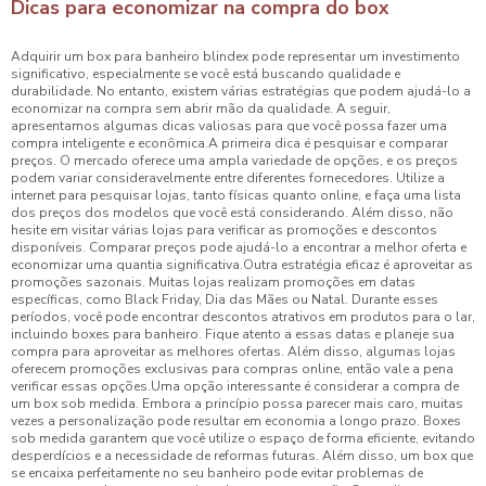
Dicas para economizar na compra do box
Adquirir um box para banheiro blindex pode representar um investimento
significativo, especialmente se você está buscando qualidade e
durabilidade. No entanto, existem várias estratégias que podem ajudá-lo a
economizar na compra sem abrir mão da qualidade. A seguir,
apresentamos algumas dicas valiosas para que você possa fazer uma
compra inteligente e econômica.A primeira dica é pesquisar e comparar
preços. O mercado oferece uma ampla variedade de opções, e os preços
podem variar consideravelmente entre diferentes fornecedores. Utilize a
internet para pesquisar lojas, tanto físicas quanto online, e faça uma lista
dos preços dos modelos que você está considerando. Além disso, não
hesite em visitar várias lojas para verificar as promoções e descontos
disponíveis. Comparar preços pode ajudá-lo a encontrar a melhor oferta e
economizar uma quantia significativa.Outra estratégia eficaz é aproveitar as
promoções sazonais. Muitas lojas realizam promoções em datas
específicas, como Black Friday, Dia das Mães ou Natal. Durante esses
períodos, você pode encontrar descontos atrativos em produtos para o lar,
incluindo boxes para banheiro. Fique atento a essas datas e planeje sua
compra para aproveitar as melhores ofertas. Além disso, algumas lojas
oferecem promoções exclusivas para compras online, então vale a pena
verificar essas opções.Uma opção interessante é considerar a compra de
um box sob medida. Embora a princípio possa parecer mais caro, muitas
vezes a personalização pode resultar em economia a longo prazo. Boxes
sob medida garantem que você utilize o espaço de forma eficiente, evitando
desperdícios e a necessidade de reformas futuras. Além disso, um box que
se encaixa perfeitamente no seu banheiro pode evitar problemas de