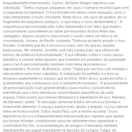
frequentemente mencionado. Carlos, de Porto Alegre, expressa sua
satisfação: "Tenho crianças pequenas em casa, e sempre me preocupei com
a segurança no banheiro. O box blindex me deixou mais tranquilo, pois o
vidro temperado é muito resistente. Além disso, em caso de quebra, ele se
fragmenta em pequenos pedaços, o que reduz o risco de ferimentos." A
segurança proporcionada pelo vidro temperado é um fator que muitos
consumidores consideram ao optar por esse tipo de box.Além das
vantagens, alguns usuários mencionam o custo como um fator a ser
considerado. Juliana, de Recife, comenta: "Embora eu tenha amado o box
blindex, é verdade que ele é um pouco mais caro do que as opções
tradicionais. No entanto, acredito que vale a pena pelo que oferece em
termos de estética e funcionalidade." Essa reflexão sobre o custo versus
benefício é comum entre aqueles que investem em produtos de qualidade
para o lar.A personalização também é um tema recorrente nos
depoimentos. Ricardo, de Brasília, conta: "Optei por um box sob medida e
não poderia estar mais satisfeito. A instalação foi perfeita, e o box se
encaixou exatamente no espaço que eu tinha. Além disso, pude escolher o
acabamento que combinava com o restante do banheiro." A possibilidade
de personalização é um grande atrativo para muitos consumidores,
permitindo que o box atenda às necessidades específicas de cada
espaço.Outro ponto que merece destaque é a experiência de uso. Mariana,
de Salvador, relata: "A sensação de tomar banho em um box blindex é
totalmente diferente. O espaço parece mais aberto e arejado, e a luz natural
entra de forma incrível. Estou muito feliz com a minha escolha." Essa
experiência de uso é frequentemente mencionada por aqueles que optam
por boxes blindex, contribuindo para um ambiente mais agradável e
confortável.Por fim, a recomendação de amigos e familiares também
desempenha um papel importante na decisão de compra. Felipe, de