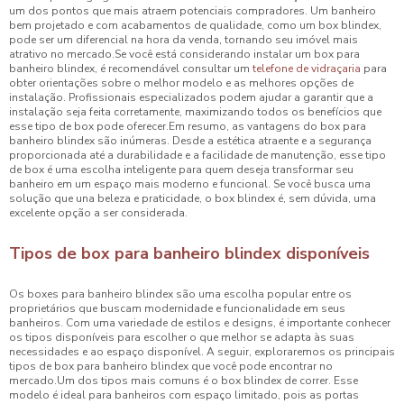
um dos pontos que mais atraem potenciais compradores. Um banheiro
bem projetado e com acabamentos de qualidade, como um box blindex,
pode ser um diferencial na hora da venda, tornando seu imóvel mais
atrativo no mercado.Se você está considerando instalar um box para
banheiro blindex, é recomendável consultar um
telefone de vidraçaria
para
obter orientações sobre o melhor modelo e as melhores opções de
instalação. Profissionais especializados podem ajudar a garantir que a
instalação seja feita corretamente, maximizando todos os benefícios que
esse tipo de box pode oferecer.Em resumo, as vantagens do box para
banheiro blindex são inúmeras. Desde a estética atraente e a segurança
proporcionada até a durabilidade e a facilidade de manutenção, esse tipo
de box é uma escolha inteligente para quem deseja transformar seu
banheiro em um espaço mais moderno e funcional. Se você busca uma
solução que una beleza e praticidade, o box blindex é, sem dúvida, uma
excelente opção a ser considerada.
Tipos de box para banheiro blindex disponíveis
Os boxes para banheiro blindex são uma escolha popular entre os
proprietários que buscam modernidade e funcionalidade em seus
banheiros. Com uma variedade de estilos e designs, é importante conhecer
os tipos disponíveis para escolher o que melhor se adapta às suas
necessidades e ao espaço disponível. A seguir, exploraremos os principais
tipos de box para banheiro blindex que você pode encontrar no
mercado.Um dos tipos mais comuns é o box blindex de correr. Esse
modelo é ideal para banheiros com espaço limitado, pois as portas